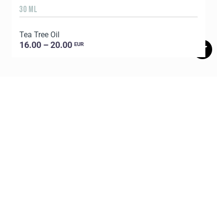
30 ML
5
Tea Tree Oil
E
16.00 – 20.00
EUR