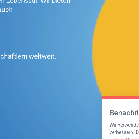
Lebensstil. Wir bieten
auch
haftlern weltweit.
Benachri
Wir verwenden
verbessern. D