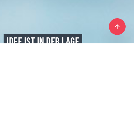
IDEE IST IN DER LAGE
ZU VEREINIGEN,
ZU MOTIVIEREN UND DIE
RICHTUNG ZU ZEIGEN
Coral Club ist auch eine Community von
Gleichgesinnten, die mit ihrer Wahl für Coral Club
Produkte etwas bewirken wollen. Hier triffst Du
Menschen, die die gleichen Werte von Wohlbefinden,
Schönheit und persönlicher Entwicklung teilen.