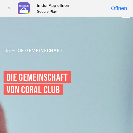
In der App öffnen
Öffnen
Google Play
01
02
03
04
05
05 —
DIE GEMEINSCHAFT
DIE GEMEINSCHAFT
VON CORAL CLUB