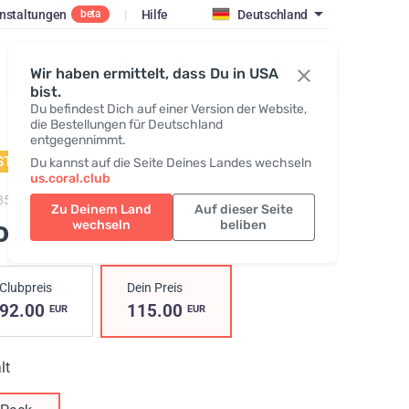
nstaltungen
|
Hilfe
Deutschland
beta
Einloggen / Registrieren
Wir haben ermittelt, dass Du in USA
bist.
Du befindest Dich auf einer Version der Website,
die Bestellungen für Deutschland
entgegennimmt.
STSELLER
Du kannst auf die Seite Deines Landes wechseln
us.coral.club
3500,
Coral Detox
Zu Deinem Land
Auf dieser Seite
oral Detox
wechseln
beliben
Clubpreis
Dein Preis
92.00
115.00
EUR
EUR
lt