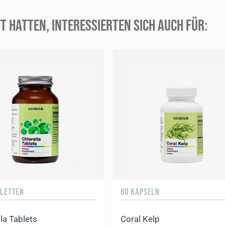
T HATTEN, INTERESSIERTEN SICH AUCH FÜR:
 Presentation_020426.pdf
BLETTEN
60 KAPSELN
la Tablets
Coral Kelp