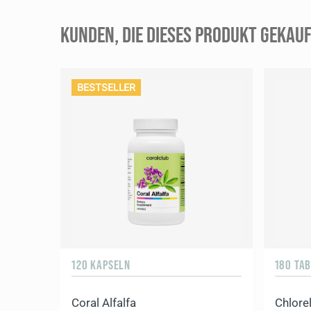
KUNDEN, DIE DIESES PRODUKT GEKAUF
DE_Coral Detox_Detox Plus_Vertical
BESTSELLER
120 KAPSELN
180 TA
Coral Alfalfa
Chlorel