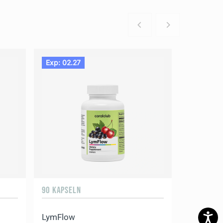
Exp: 02.27
90 KAPSELN
LymFlow