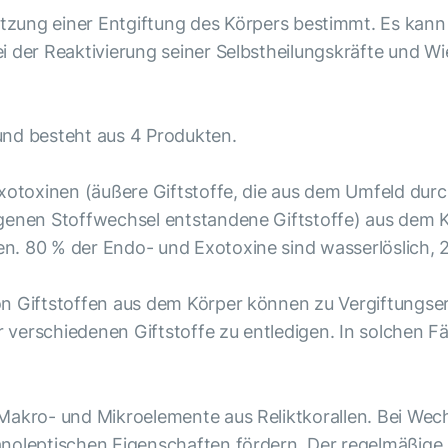
ützung einer Entgiftung des Körpers bestimmt. Es kann
 der Reaktivierung seiner Selbstheilungskräfte und Wie
und besteht aus 4 Produkten.
Exotoxinen (äußere Giftstoffe, die aus dem Umfeld durc
igenen Stoffwechsel entstandene Giftstoffe) aus dem K
. 80 % der Endo- und Exotoxine sind wasserlöslich, 20
on Giftstoffen aus dem Körper können zu Vergiftungse
er verschiedenen Giftstoffe zu entledigen. In solchen
 Makro- und Mikroelemente aus Reliktkorallen. Bei We
anoleptischen Eigenschaften fördern. Der regelmäßig