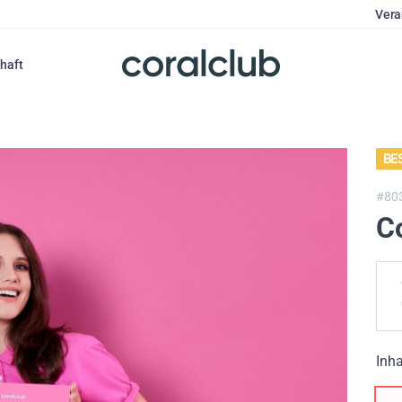
Vera
haft
BE
#80
C
Inha