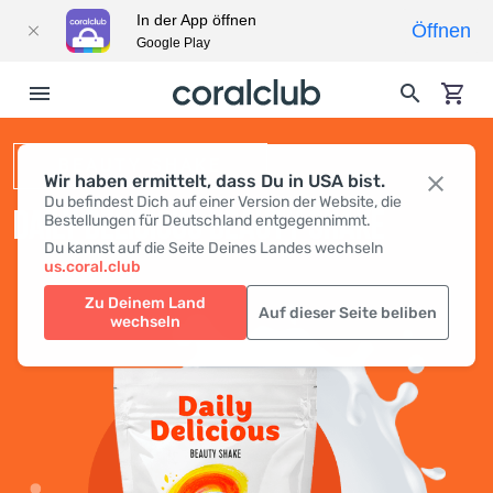
In der App öffnen
Öffnen
Google Play
BEAUTY SHAKE
Wir haben ermittelt, dass Du in USA bist.
Du befindest Dich auf einer Version der Website, die
DAILY DELICIOUS BEAUTY SHAKE
Bestellungen für Deutschland entgegennimmt.
Du kannst auf die Seite Deines Landes wechseln
us.coral.club
Zu Deinem Land
Auf dieser Seite beliben
wechseln