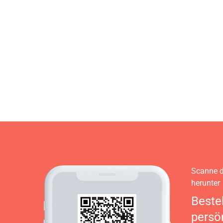
Scanne d
herunter
Beste
persö