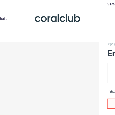
Vera
haft
#91
Em
Inha