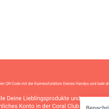
en QR-Code mit der Kamerafunktion Deines Handys und lade d
lle Deine Lieblingsprodukte und verwalte 
nliches Konto in der Coral Club App
Benachri