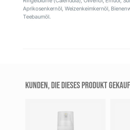
Ringelblume (Calendula), Olivenöl, Emuöl, S
Aprikosenkernöl, Weizenkeimkernöl, Bienenw
Teebaumöl.
KUNDEN, DIE DIESES PRODUKT GEKAUF