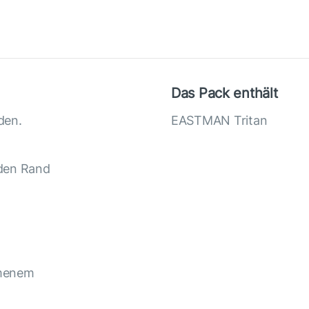
Das Pack enthält
den.
EASTMAN Tritan
 den Rand
mmenem