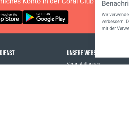
nliches Konto in der Coral Club App
Benachri
Wir verwenden
verbessern. D
mit der Verw
DIENST
UNSERE WEBSITES
Veranstaltungen
FAQ
Coral Business Academy
tlich
sum