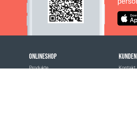
persö
ONLINESHOP
KUNDEN
Produkte
Kontakt
Zahlungsmöglichkeiten
Hilfe & 
Versand
Wo erhäl
Rückgabe
Impres
Versandkostenrechner
Website-Übersicht
1999 - 2026 © Coral Club.