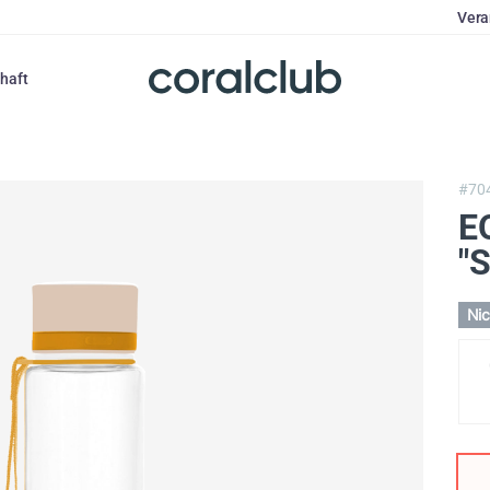
Vera
haft
#70
E
"S
Nic