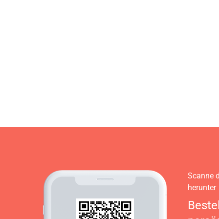
Scanne d
herunter
Beste