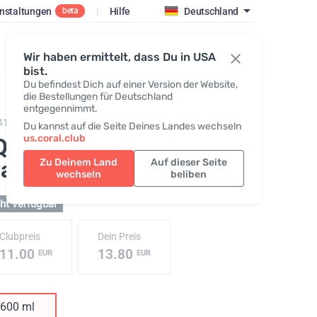
nstaltungen
|
Hilfe
Deutschland
beta
Einloggen / Registrieren
Wir haben ermittelt, dass Du in USA
bist.
Du befindest Dich auf einer Version der Website,
die Bestellungen für Deutschland
entgegennimmt.
412,
EQUA 600 plastic bottle
Du kannst auf die Seite Deines Landes wechseln
us.coral.club
QUA Wasserflasche
afari"
Zu Deinem Land
, 600 ml
Auf dieser Seite
wechseln
beliben
ht verfügbar
Clubpreis
Dein Preis
11.00
13.80
EUR
EUR
600 ml