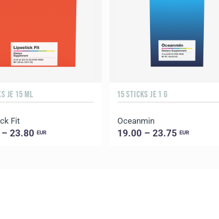
KS JE 15 ML
15 STICKS JE 1 G
ck Fit
Oceanmin
 – 23.80
19.00 – 23.75
EUR
EUR