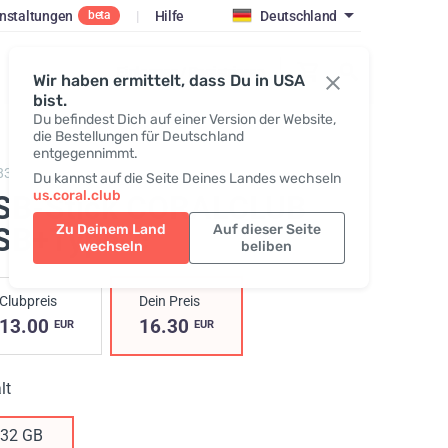
nstaltungen
|
Hilfe
Deutschland
beta
Einloggen / Registrieren
Wir haben ermittelt, dass Du in USA
bist.
Du befindest Dich auf einer Version der Website,
die Bestellungen für Deutschland
entgegennimmt.
832,
Flash Drive Coral Club
Du kannst auf die Seite Deines Landes wechseln
us.coral.club
SB-Stick CORALCLUB
SB+Type-c
Zu Deinem Land
Auf dieser Seite
wechseln
beliben
Clubpreis
Dein Preis
13.00
16.30
EUR
EUR
lt
32 GB