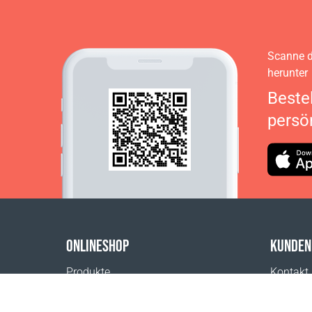
Scanne d
herunter
Beste
persö
ONLINESHOP
KUNDEN
Produkte
Kontakt
Zahlungsmöglichkeiten
Hilfe & 