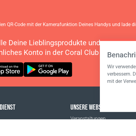
en QR-Code mit der Kamerafunktion Deines Handys und lade d
lle Deine Lieblingsprodukte und verwalte 
nliches Konto in der Coral Club App
Benachri
Wir verwenden
verbessern. D
mit der Verw
DIENST
UNSERE WEBSITES
Veranstaltungen
FAQ
Coral Business Academy