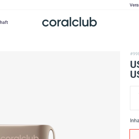
Vera
haft
#99
U
U
Inha