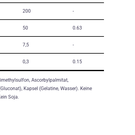
200
-
50
0.63
7,5
-
0,3
0.15
imethylsulfon, Ascorbylpalmitat,
uconat), Kapsel (Gelatine, Wasser). Keine
ein Soja.