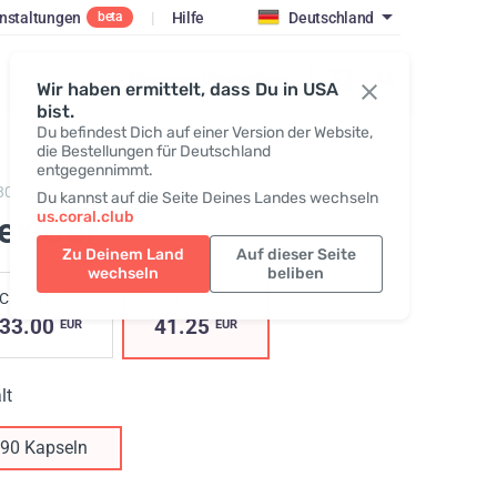
nstaltungen
|
Hilfe
Deutschland
beta
Einloggen / Registrieren
Wir haben ermittelt, dass Du in USA
bist.
Du befindest Dich auf einer Version der Website,
die Bestellungen für Deutschland
entgegennimmt.
803,
FlexiCor
Du kannst auf die Seite Deines Landes wechseln
us.coral.club
lexiCor
Zu Deinem Land
Auf dieser Seite
wechseln
beliben
Clubpreis
Dein Preis
33.00
41.25
EUR
EUR
lt
90 Kapseln