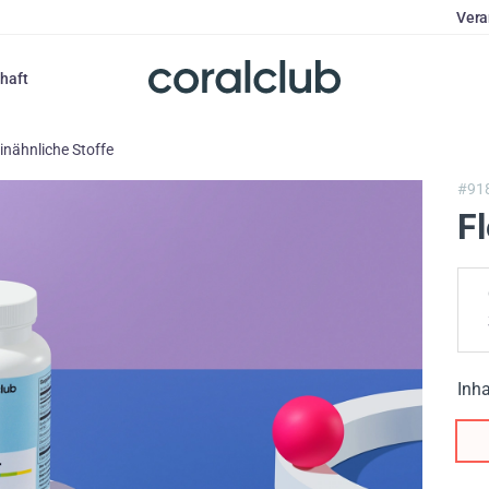
Vera
haft
inähnliche Stoffe
#91
F
Inha