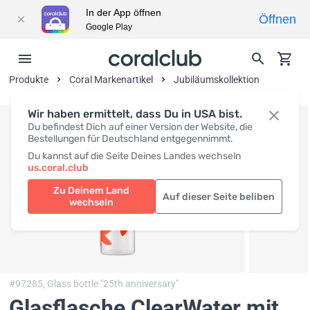
In der App öffnen
Öffnen
Google Play
Produkte
Coral Markenartikel
Jubiläumskollektion
Wir haben ermittelt, dass Du in USA bist.
Du befindest Dich auf einer Version der Website, die
Bestellungen für Deutschland entgegennimmt.
Du kannst auf die Seite Deines Landes wechseln
us.coral.club
Zu Deinem Land
Auf dieser Seite beliben
wechseln
#97285,
Glass bottle "25th anniversary"
Glasflasche ClearWater mit