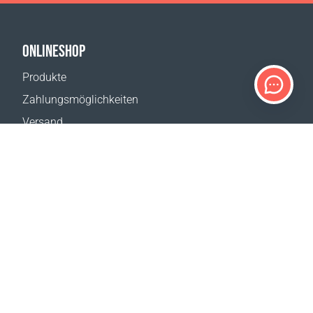
ONLINESHOP
Produkte
Zahlungsmöglichkeiten
Versand
Rückgabe
Versandkostenrechner
Website-Übersicht
KUNDENDIENST
Kontakt
Hilfe & FAQ
Wo erhältlich