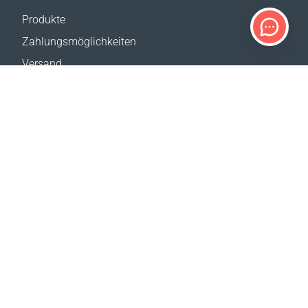
Produkte
Zahlungsmöglichkeiten
Versand
Rückgabe
Versandkostenrechner
Website-Übersicht
KUNDENDIENST
Kontakt
Hilfe & FAQ
Wo erhältlich
Impressum