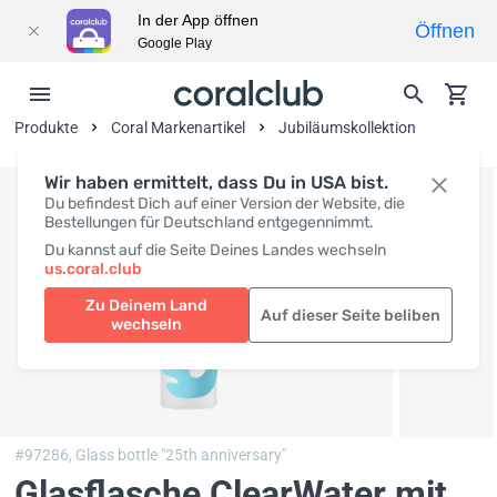
In der App öffnen
Öffnen
Google Play
Produkte
Coral Markenartikel
Jubiläumskollektion
Wir haben ermittelt, dass Du in USA bist.
Du befindest Dich auf einer Version der Website, die
Bestellungen für Deutschland entgegennimmt.
Du kannst auf die Seite Deines Landes wechseln
us.coral.club
Zu Deinem Land
Auf dieser Seite beliben
wechseln
#97286,
Glass bottle "25th anniversary"
Glasflasche ClearWater mit