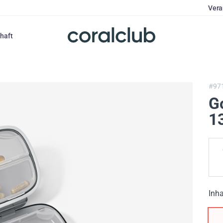
Vera
haft
#97
G
1
Inha