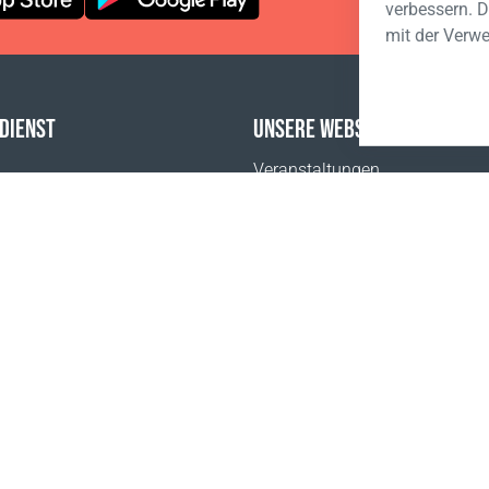
verbessern. D
mit der Verw
DIENST
UNSERE WEBSITES
Veranstaltungen
FAQ
Coral Business Academy
tlich
sum