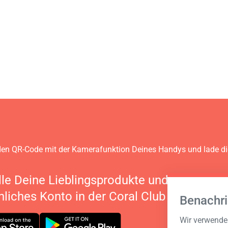
en QR-Code mit der Kamerafunktion Deines Handys und lade d
lle Deine Lieblingsprodukte und verwalte 
nliches Konto in der Coral Club App
Benachri
Wir verwenden