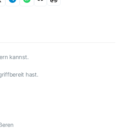
rn kannst.
riffbereit hast.
ußeren