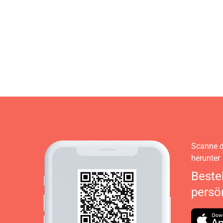
Scanne d
herunter
Beste
persö