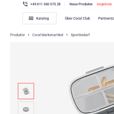
+49 611 360 073 28
|
Neue Produkte
Angebote
Katalog
Über Coral Club
Partnersc
Produkte
Coral Markenartikel
Sportbedarf