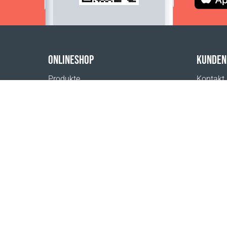
ONLINESHOP
KUNDEN
Produkte
Kontakt
Zahlungsmöglichkeiten
Hilfe & 
Versand
Wo erhäl
Rückgabe
Impres
Versandkostenrechner
Website-Übersicht
1999 - 2026 © Coral Club.
Alle Rechte vorbehalten
Coral Club Deutschland