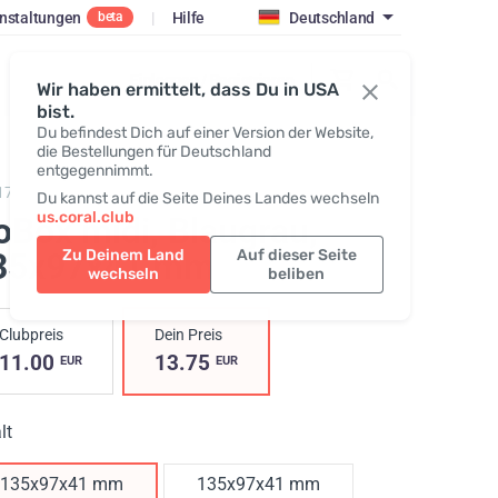
nstaltungen
|
Hilfe
Deutschland
beta
Einloggen / Registrieren
Wir haben ermittelt, dass Du in USA
bist.
Du befindest Dich auf einer Version der Website,
die Bestellungen für Deutschland
entgegennimmt.
178,
GoBox midi
Du kannst auf die Seite Deines Landes wechseln
us.coral.club
oBox midi, Blaugrau
,
35x97x41 mm
Zu Deinem Land
Auf dieser Seite
wechseln
beliben
Clubpreis
Dein Preis
11.00
13.75
EUR
EUR
lt
135x97x41 mm
135х97х41 mm