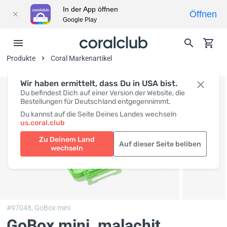
In der App öffnen
Öffnen
Google Play
Produkte
Coral Markenartikel
Wir haben ermittelt, dass Du in USA bist.
Du befindest Dich auf einer Version der Website, die
Bestellungen für Deutschland entgegennimmt.
Du kannst auf die Seite Deines Landes wechseln
us.coral.club
Zu Deinem Land
Auf dieser Seite beliben
wechseln
#97048,
GoBox mini
GoBox mini, malachit
,