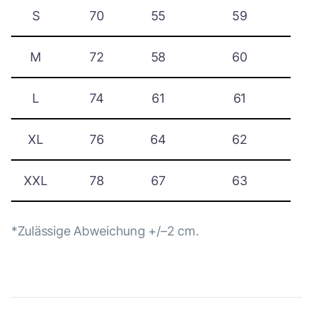
S
70
55
59
M
72
58
60
L
74
61
61
XL
76
64
62
XXL
78
67
63
*Zulässige Abweichung +/–2 cm.