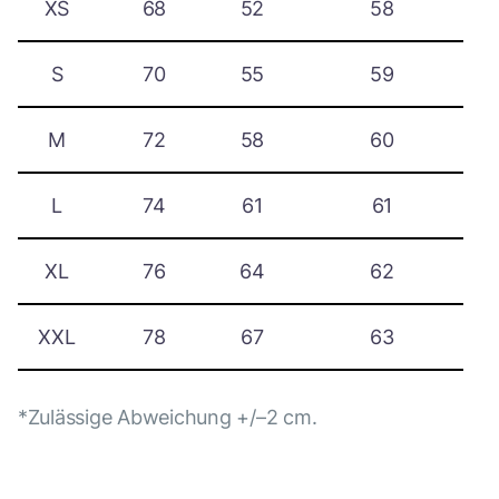
XS
68
52
58
S
70
55
59
M
72
58
60
L
74
61
61
XL
76
64
62
XXL
78
67
63
*Zulässige Abweichung +/–2 cm.