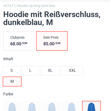
#97477,
Hoodie zip long dark blue
Hoodie mit Reißverschluss,
dunkelblau
, M
Clubpreis
Dein Preis
68.00
85.00
EUR
EUR
Inhalt
S
L
XL
XXL
M
Farbe