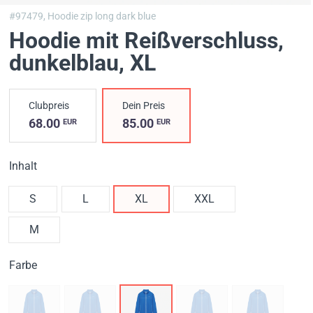
#97479,
Hoodie zip long dark blue
Hoodie mit Reißverschluss,
dunkelblau
, XL
Clubpreis
Dein Preis
68.00
85.00
EUR
EUR
Inhalt
S
L
XL
XXL
M
Farbe