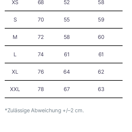
XS
68
52
58
S
70
55
59
M
72
58
60
L
74
61
61
XL
76
64
62
XXL
78
67
63
*Zulässige Abweichung +/–2 cm.