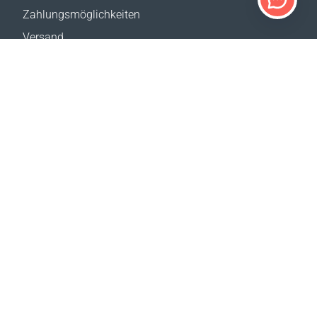
Zahlungsmöglichkeiten
Versand
Rückgabe
Versandkostenrechner
Website-Übersicht
KUNDENDIENST
Kontakt
Hilfe & FAQ
Wo erhältlich
Impressum
UNSERE WEBSITES