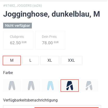
#97482,
JOGGERS (ss26)
Jogginghose, dunkelblau
, M
Nicht verfügbar
Clubpreis
Dein Preis
62.50
78.00
EUR
EUR
M
L
XL
XXL
Farbe
Verfügbarkeitsbenachrichtigung