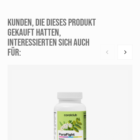
KUNDEN, DIE DIESES PRODUKT
DE_B2C_Parashield_080526.pdf
GEKAUFT HATTEN,
INTERESSIERTEN SICH AUCH
FÜR: