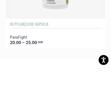
90 PFLANZLICHE KAPSELN
1
ParaFight
C
20.00 – 25.00
EUR