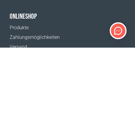
ONLINESHOP
Produkte
Zahlungsmöglichkeiten
Versand
Rückgabe
Versandkostenrechner
Website-Übersicht
KUNDENDIENST
Kontakt
Hilfe & FAQ
Wo erhältlich