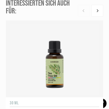
INTERESSIERTEN SICH AUCH
FÜR:
30 ML
5