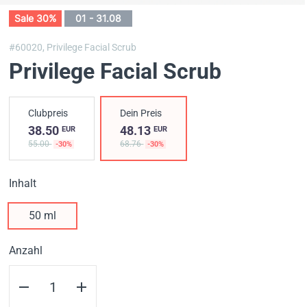
Sale 30%
01 - 31.08
#60020,
Privilege Facial Scrub
Privilege Facial Scrub
Clubpreis
Dein Preis
38.50
48.13
EUR
EUR
55.00
68.76
-30%
-30%
Inhalt
50 ml
Anzahl