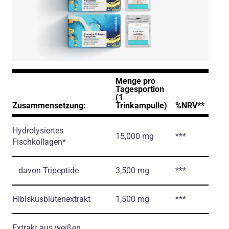
Menge pro
Tagesportion
(1
Zusammensetzung:
Trinkampulle)
%NRV**
Hydrolysiertes
15,000 mg
***
Fischkollagen*
davon Tripeptide
3,500 mg
***
Hibiskusblütenextrakt
1,500 mg
***
Extrakt aus weißen