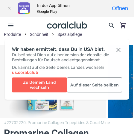
In der App öffnen
Öffnen
Google Play
Produkte
Schönheit
Spezialpflege
Wir haben ermittelt, dass Du in USA bist.
Du befindest Dich auf einer Version der Website, die
Bestellungen für Deutschland entgegennimmt.
Du kannst auf die Seite Deines Landes wechseln
us.coral.club
Zu Deinem Land
Auf dieser Seite beliben
wechseln
#22702220,
Promarine Collagen Tripeptides & Coral-Mine
Promarine Collagen