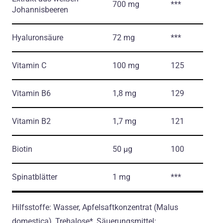
700 mg
***
Johannisbeeren
Hyaluronsäure
72 mg
***
Vitamin C
100 mg
125
Vitamin B6
1,8 mg
129
Vitamin B2
1,7 mg
121
Biotin
50 µg
100
Spinatblätter
1 mg
***
Hilfsstoffe: Wasser, Apfelsaftkonzentrat (Malus
domestica), Trehalose*, Säuerungsmittel: