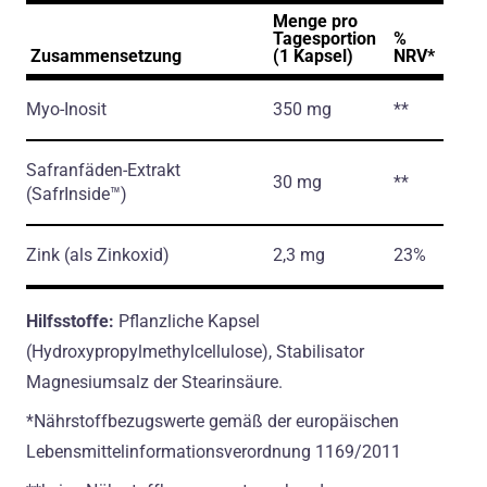
Menge pro
Tagesportion
%
Zusammensetzung
(1 Kapsel)
NRV*
Myo-Inosit
350 mg
**
Safranfäden-Extrakt
30 mg
**
(SafrInside™)
Zink
(als Zinkoxid)
2,3 mg
23%
Hilfsstoffe:
Pflanzliche Kapsel
(Hydroxypropylmethylcellulose), Stabilisator
Magnesiumsalz der Stearinsäure.
*Nährstoffbezugswerte gemäß der europäischen
Lebensmittelinformationsverordnung 1169/2011