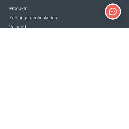
Produkte
Zahlungsmöglichkeiten
Versand
Rückgabe
Versandkostenrechner
Website-Übersicht
KUNDENDIENST
Kontakt
Hilfe & FAQ
Wo erhältlich
Impressum