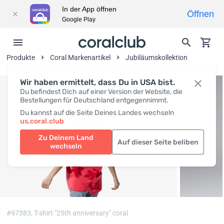
In der App öffnen
Öffnen
Google Play
Produkte
Coral Markenartikel
Jubiläumskollektion
Wir haben ermittelt, dass Du in USA bist.
Du befindest Dich auf einer Version der Website, die
Bestellungen für Deutschland entgegennimmt.
Du kannst auf die Seite Deines Landes wechseln
us.coral.club
Zu Deinem Land
Auf dieser Seite beliben
wechseln
#97383,
T-shirt "25th anniversary" coral