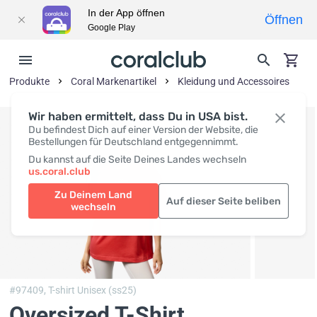
In der App öffnen
Öffnen
Google Play
Produkte
Coral Markenartikel
Kleidung und Accessoires
Wir haben ermittelt, dass Du in USA bist.
Du befindest Dich auf einer Version der Website, die
Bestellungen für Deutschland entgegennimmt.
Du kannst auf die Seite Deines Landes wechseln
us.coral.club
Zu Deinem Land
Auf dieser Seite beliben
wechseln
#97409,
T-shirt Unisex (ss25)
Oversized T-Shirt,