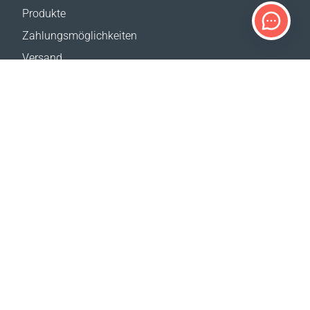
Produkte
Zahlungsmöglichkeiten
Versand
Rückgabe
Versandkostenrechner
Website-Übersicht
KUNDENDIENST
Kontakt
Hilfe & FAQ
Wo erhältlich
Impressum
UNSERE WEBSITES