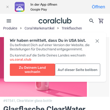
In der App öffnen
Öffnen
Google Play
Produkte
Coral Markenartikel
Trinkflaschen
Wir haben ermittelt, dass Du in USA bist.
Du befindest Dich auf einer Version der Website, die
Bestellungen für Deutschland entgegennimmt.
Du kannst auf die Seite Deines Landes wechseln
us.coral.club
Zu Deinem Land
Auf dieser Seite beliben
wechseln
#97541,
ClearWater glass bottle
Glasflasche ClearWater,