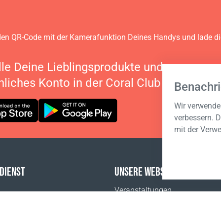
en QR-Code mit der Kamerafunktion Deines Handys und lade d
lle Deine Lieblingsprodukte und verwalte 
nliches Konto in der Coral Club App
Benachri
Wir verwenden
verbessern. D
mit der Verw
DIENST
UNSERE WEBSITES
Veranstaltungen
FAQ
Coral Business Academy