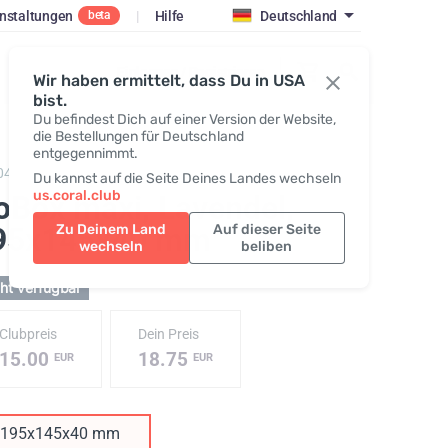
nstaltungen
|
Hilfe
Deutschland
beta
Einloggen / Registrieren
Wir haben ermittelt, dass Du in USA
bist.
Du befindest Dich auf einer Version der Website,
die Bestellungen für Deutschland
entgegennimmt.
043,
GoBox maxi
Du kannst auf die Seite Deines Landes wechseln
us.coral.club
oBox maxi, Lavendel
,
95x145x40 mm
Zu Deinem Land
Auf dieser Seite
wechseln
beliben
ht verfügbar
Clubpreis
Dein Preis
15.00
18.75
EUR
EUR
195x145x40 mm