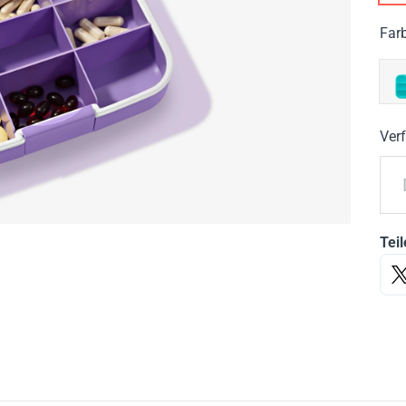
Far
Ver
Teil