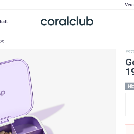
Vera
haft
ox
#97
G
1
Nic