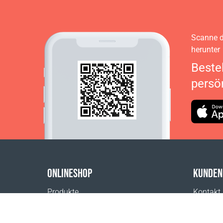
Scanne d
herunter
Beste
persö
ONLINESHOP
KUNDEN
Produkte
Kontakt
Zahlungsmöglichkeiten
Hilfe & 