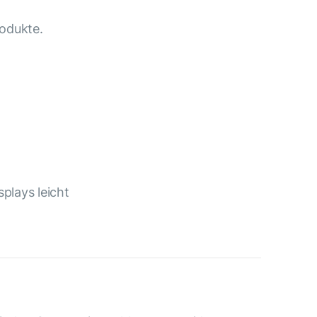
odukte.
plays leicht