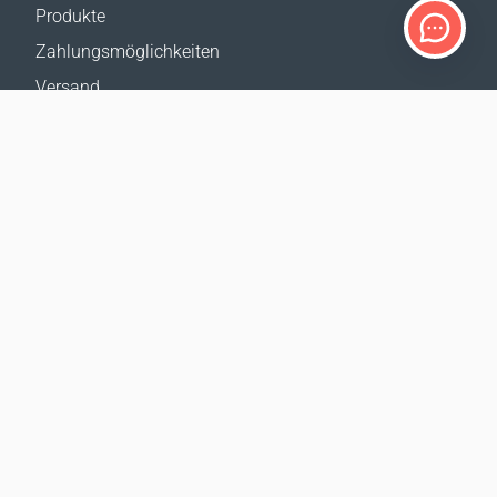
Produkte
Zahlungsmöglichkeiten
Versand
Rückgabe
Versandkostenrechner
Website-Übersicht
KUNDENDIENST
Kontakt
Hilfe & FAQ
Wo erhältlich
Impressum
UNSERE WEBSITES