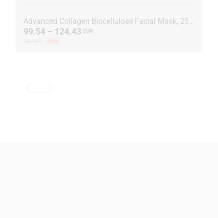
Advanced Collagen Biocellulose Facial Mask, 25 ml, 15 Beutel + Coral-Mine, 30 Beutel à 1 g
99.54 – 124.43
EUR
157.51
-21%