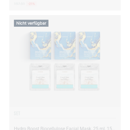
157.51
-21%
Nicht verfügbar
SET
Hydro Boost Biocellulose Facial Mask, 25 ml, 15 Beutel + Coral-Mine, 30 Beutel à 1 g