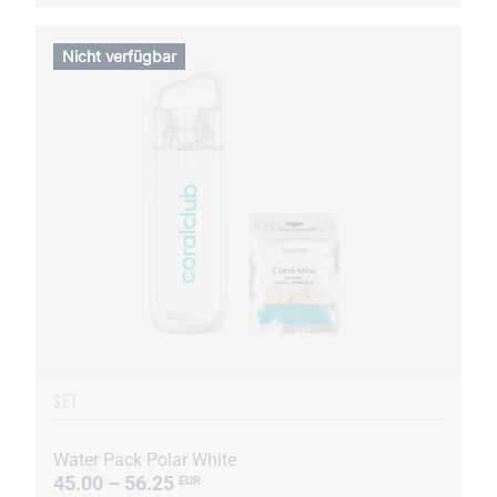
Nicht verfügbar
SET
Water Pack Polar White
45.00 – 56.25
EUR