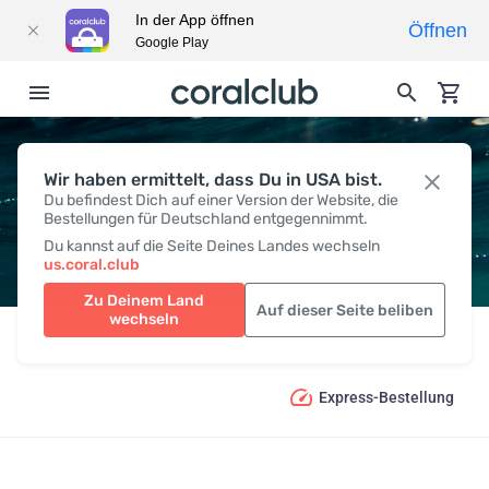
In der App öffnen
Öffnen
Google Play
WASSER- UND
Wir haben ermittelt, dass Du in USA bist.
Du befindest Dich auf einer Version der Website, die
MINERALSTOFFHAUSHALT
Bestellungen für Deutschland entgegennimmt.
Du kannst auf die Seite Deines Landes wechseln
us.coral.club
Zu Deinem Land
Auf dieser Seite beliben
wechseln
Produkte
Gesundheit
Wasser- und Mineralstoffhaushalt
Express-Bestellung