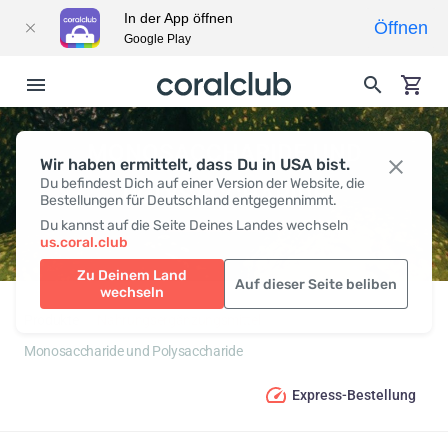
In der App öffnen
Öffnen
Google Play
MONOSACCHARIDE UND
Wir haben ermittelt, dass Du in USA bist.
Du befindest Dich auf einer Version der Website, die
POLYSACCHARIDE
Bestellungen für Deutschland entgegennimmt.
Du kannst auf die Seite Deines Landes wechseln
us.coral.club
Zu Deinem Land
Auf dieser Seite beliben
wechseln
Produkte
Nahrungsergänzungsmittel
Monosaccharide und Polysaccharide
Express-Bestellung