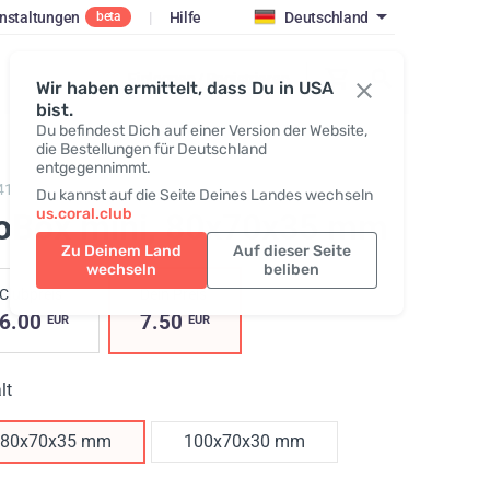
nstaltungen
|
Hilfe
Deutschland
beta
Einloggen / Registrieren
Wir haben ermittelt, dass Du in USA
bist.
Du befindest Dich auf einer Version der Website,
die Bestellungen für Deutschland
entgegennimmt.
419,
GoBox mini
Du kannst auf die Seite Deines Landes wechseln
us.coral.club
oBox mini
, 80x70x35 mm
Zu Deinem Land
Auf dieser Seite
wechseln
beliben
Clubpreis
Dein Preis
6.00
7.50
EUR
EUR
lt
80x70x35 mm
100x70x30 mm