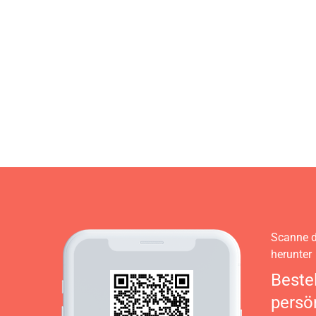
Scanne d
herunter
Beste
persö