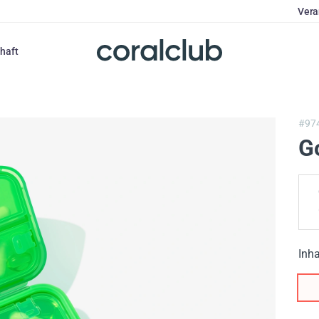
Vera
haft
#97
G
Inha