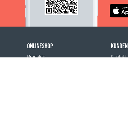
ONLINESHOP
KUNDEN
Produkte
Kontakt
Zahlungsmöglichkeiten
Hilfe & 
Versand
Wo erhäl
Rückgabe
Impres
Versandkostenrechner
Website-Übersicht
1999 - 2026 © Coral Club.
Alle Rechte vorbehalten
Coral Club Deutschland