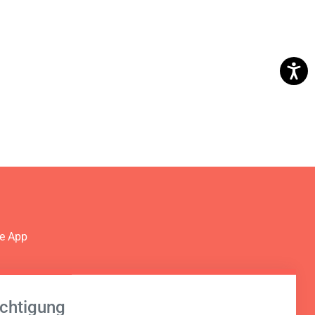
ie App
Dein
chtigung