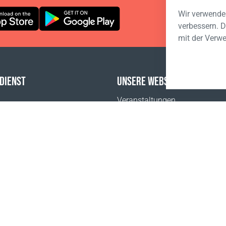
Wir verwenden
verbessern. D
mit der Verw
DIENST
UNSERE WEBSITES
Veranstaltungen
FAQ
Coral Business Academy
tlich
sum